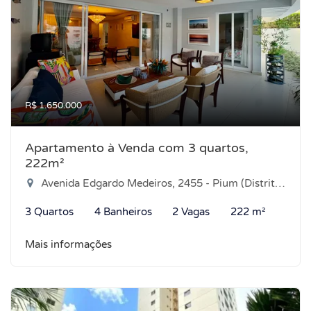
R$ 1.650.000
Apartamento à Venda com 3 quartos,
222m²
Avenida Edgardo Medeiros, 2455 - Pium (Distrito Litoral), Parnamirim-RN
3 Quartos
4 Banheiros
2 Vagas
222 m²
Mais informações