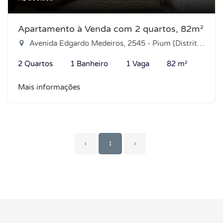
Apartamento à Venda com 2 quartos, 82m²
Avenida Edgardo Medeiros, 2545 - Pium (Distrito Litoral), Parnamirim-RN
2 Quartos
1 Banheiro
1 Vaga
82 m²
Mais informações
‹
1
›