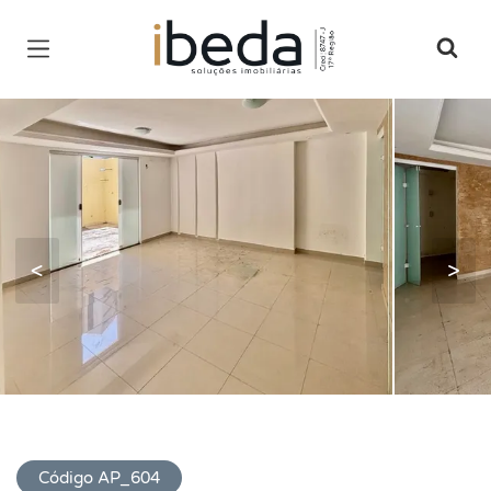
Página inicial
<
>
Código AP_604