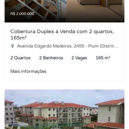
R$ 2.000.000
Cobertura Duplex à Venda com 2 quartos,
165m²
Avenida Edgardo Medeiros, 2455 - Pium (Distrito Litoral), Parnamirim-RN
2 Quartos
2 Banheiros
2 Vagas
165 m²
Mais informações