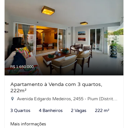
R$ 1.650.000
Apartamento à Venda com 3 quartos,
222m²
Avenida Edgardo Medeiros, 2455 - Pium (Distrito Litoral), Parnamirim-RN
3 Quartos
4 Banheiros
2 Vagas
222 m²
Mais informações