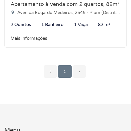
Apartamento à Venda com 2 quartos, 82m²
Avenida Edgardo Medeiros, 2545 - Pium (Distrito Litoral), Parnamirim-RN
2 Quartos
1 Banheiro
1 Vaga
82 m²
Mais informações
‹
1
›
Menu