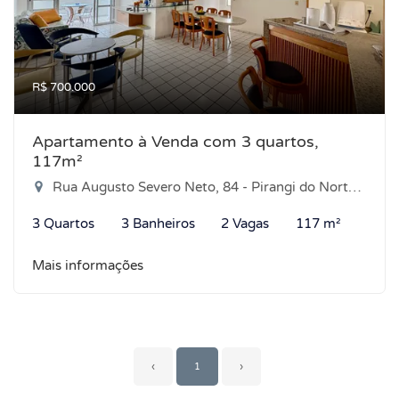
R$ 700.000
Apartamento à Venda com 3 quartos,
117m²
Rua Augusto Severo Neto, 84 - Pirangi do Norte, Parnamirim-RN
3 Quartos
3 Banheiros
2 Vagas
117 m²
Mais informações
‹
1
›