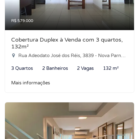
R$ 579.000
Cobertura Duplex à Venda com 3 quartos,
132m²
Rua Adeodato José dos Réis, 3839 - Nova Parnamirim, Parnamirim-RN
3 Quartos
2 Banheiros
2 Vagas
132 m²
Mais informações