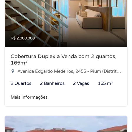
R$ 2.000.000
Cobertura Duplex à Venda com 2 quartos,
165m²
Avenida Edgardo Medeiros, 2455 - Pium (Distrito Litoral), Parnamirim-RN
2 Quartos
2 Banheiros
2 Vagas
165 m²
Mais informações