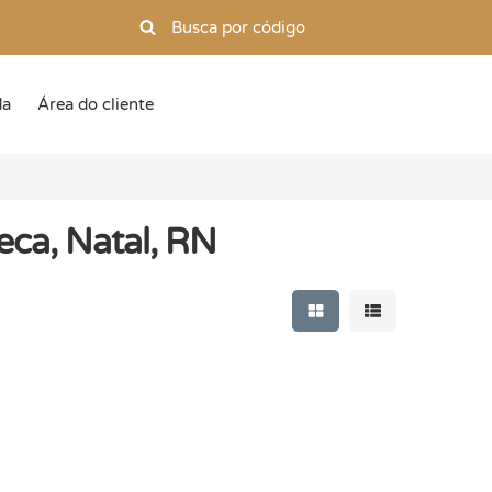
da
Área do cliente
eca, Natal, RN
Mostrar resultados e
Mostrar resulta