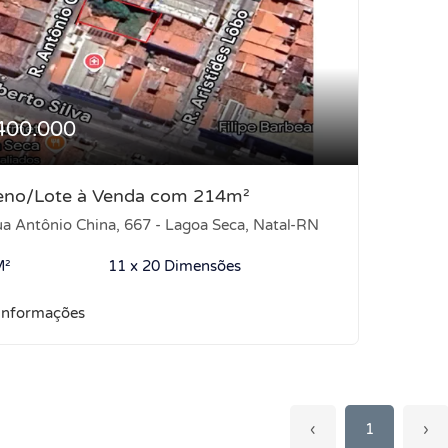
400.000
eno/Lote à Venda com 214m²
a Antônio China, 667 - Lagoa Seca, Natal-RN
M²
11 x 20 Dimensões
informações
‹
1
›