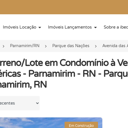
Imóveis Locação
Imóveis Lançamentos
Sobre a ibe
Parnamirim/RN
Parque das Nações
Avenida das 
erreno/Lote em Condomínio à V
icas - Parnamirim - RN - Parqu
namirim, RN
 por
Em Construção