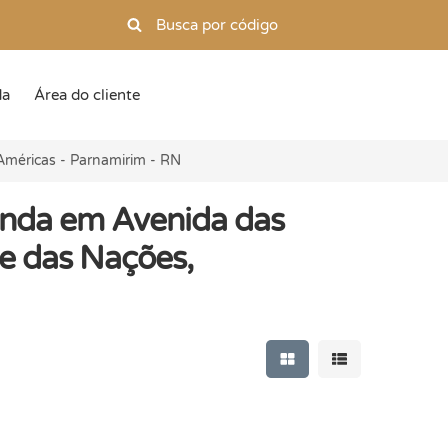
da
Área do cliente
Américas - Parnamirim - RN
enda em Avenida das
e das Nações,
Mostrar resultados e
Mostrar resulta