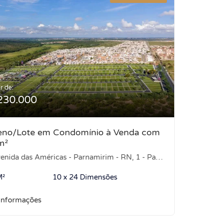
r de:
230.000
eno/Lote em Condomínio à Venda com
m²
ida das Américas - Parnamirim - RN, 1 - Parque das Nações, Parnamirim-RN
M²
10 x 24 Dimensões
informações