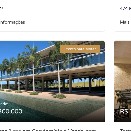
M²
474 
informações
Mais
Pronto para Morar
r de:
300.000
R$ 