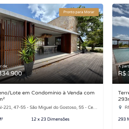
Pronto para Morar
r de:
A part
334.900
R$ 
eno/Lote em Condomínio à Venda com
Ter
m²
293
21, 47-55 - São Miguel do Gostoso, 55 - Centro, São Miguel do Gostoso-RN
RN-2
M²
12 x 23 Dimensões
293 