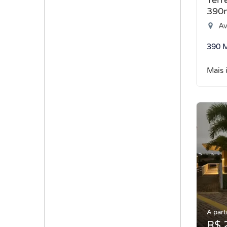
Terr
390
Aven
390 
Mais 
A parti
R$ 