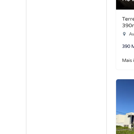
Terr
390
Aveni
390 
Mais 