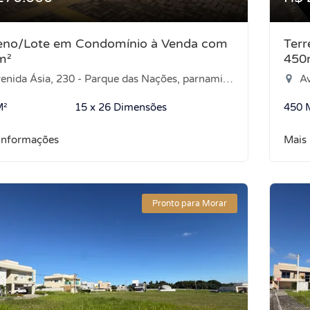
eno/Lote em Condomínio à Venda com
Ter
m²
450
da Ásia, 230 - Parque das Nações, parnamirim - Parque das Nações, Parnamirim-RN
Ave
M²
15 x 26 Dimensões
450 
informações
Mais
Pronto para Morar