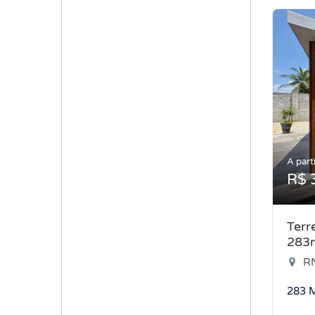
A parti
R$ 
Terr
283
RN-2
283 