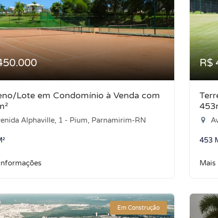
450.000
R$ 
eno/Lote em Condomínio à Venda com
Ter
m²
453
enida Alphaville, 1 - Pium, Parnamirim-RN
Ave
M²
453 
informações
Mais
Em Construção