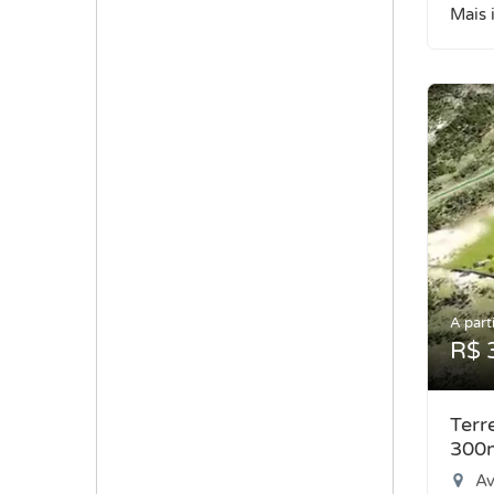
Mais 
A parti
R$ 
Terr
300
Ave