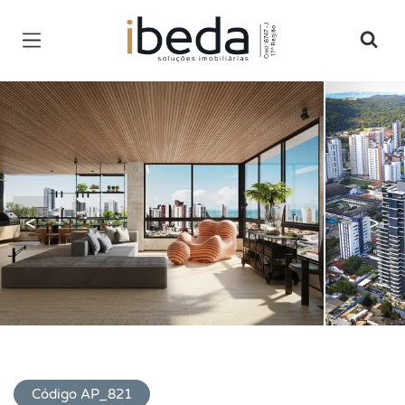
Página inicial
<
>
Código AP_821