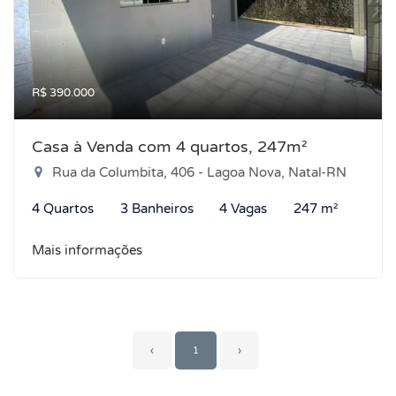
R$ 390.000
Casa à Venda com 4 quartos, 247m²
Rua da Columbita, 406 - Lagoa Nova, Natal-RN
4 Quartos
3 Banheiros
4 Vagas
247 m²
Mais informações
‹
1
›