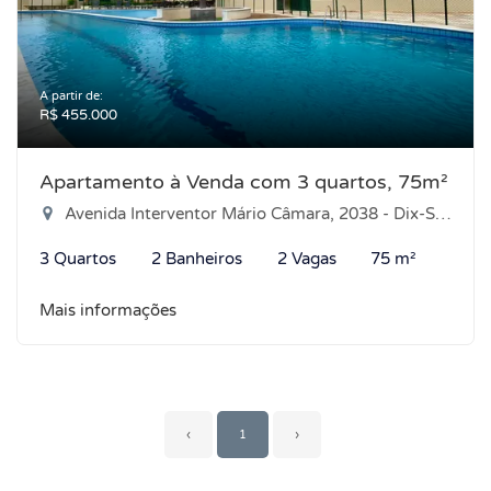
A partir de:
R$ 455.000
Apartamento à Venda com 3 quartos, 75m²
Avenida Interventor Mário Câmara, 2038 - Dix-Sept Rosado, Natal-RN
3 Quartos
2 Banheiros
2 Vagas
75 m²
Mais informações
‹
1
›