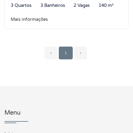
3 Quartos
3 Banheiros
2 Vagas
140 m²
Mais informações
‹
1
›
Menu