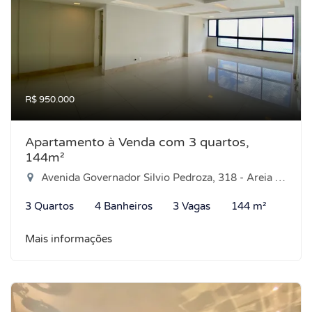
R$ 950.000
Apartamento à Venda com 3 quartos,
144m²
Avenida Governador Silvio Pedroza, 318 - Areia Preta, Natal-RN
3 Quartos
4 Banheiros
3 Vagas
144 m²
Mais informações