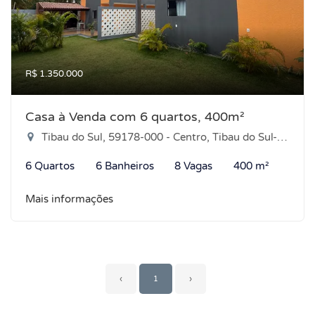
R$ 1.350.000
Casa à Venda com 6 quartos, 400m²
Tibau do Sul, 59178-000 - Centro, Tibau do Sul-RN
6 Quartos
6 Banheiros
8 Vagas
400 m²
Mais informações
‹
1
›