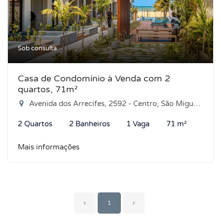
Sob consulta
Casa de Condomínio à Venda com 2
quartos, 71m²
Avenida dos Arrecifes, 2592 - Centro, São Miguel do Gostoso-RN
2 Quartos
2 Banheiros
1 Vaga
71 m²
Mais informações
‹
1
›