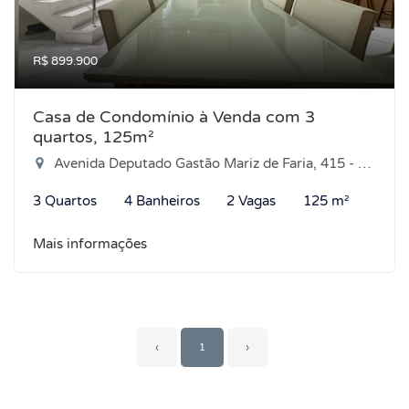
R$ 899.900
Casa de Condomínio à Venda com 3
quartos, 125m²
Avenida Deputado Gastão Mariz de Faria, 415 - Ponta Negra, Parnamirim-RN
3 Quartos
4 Banheiros
2 Vagas
125 m²
Mais informações
‹
1
›