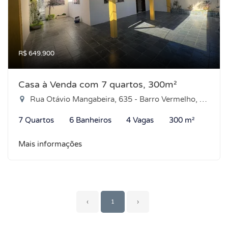
R$ 649.900
Casa à Venda com 7 quartos, 300m²
Rua Otávio Mangabeira, 635 - Barro Vermelho, Natal-RN
7 Quartos
6 Banheiros
4 Vagas
300 m²
Mais informações
‹
1
›