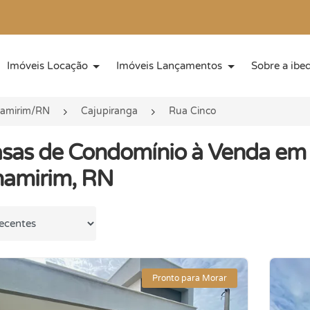
Imóveis Locação
Imóveis Lançamentos
Sobre a ibe
namirim/RN
Cajupiranga
Rua Cinco
sas de Condomínio à Venda em 
namirim, RN
 por
Pronto para Morar