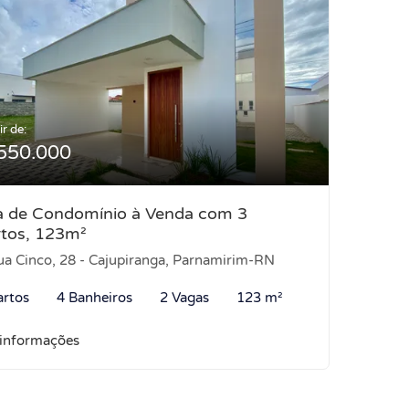
ir de:
550.000
a de Condomínio à Venda com 3
tos, 123m²
a Cinco, 28 - Cajupiranga, Parnamirim-RN
artos
4 Banheiros
2 Vagas
123 m²
 informações