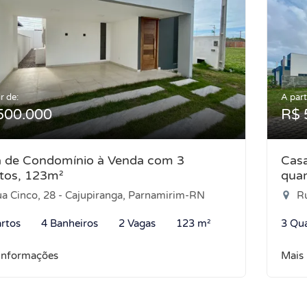
r de:
A part
500.000
R$ 
 de Condomínio à Venda com 3
Cas
tos, 123m²
quar
a Cinco, 28 - Cajupiranga, Parnamirim-RN
Ru
rtos
4 Banheiros
2 Vagas
123 m²
3 Qu
informações
Mais