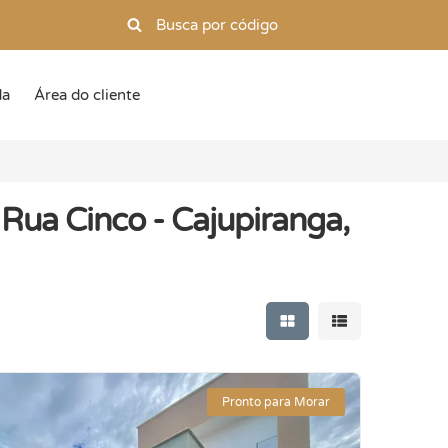
da
Área do cliente
Rua Cinco - Cajupiranga,
Mostrar resultados e
Mostrar resulta
Pronto para Morar