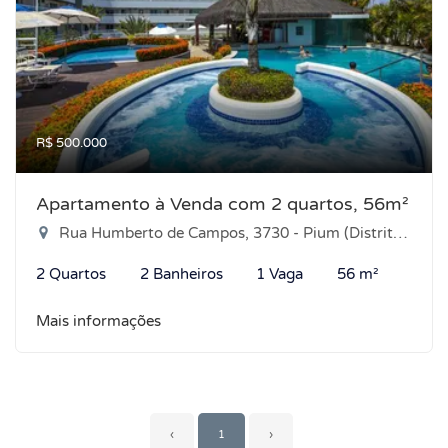
R$ 500.000
Apartamento à Venda com 2 quartos, 56m²
Rua Humberto de Campos, 3730 - Pium (Distrito Litoral), Parnamirim-RN
2 Quartos
2 Banheiros
1 Vaga
56 m²
Mais informações
‹
1
›