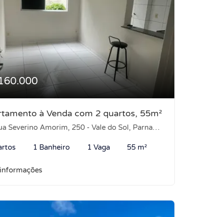
160.000
rtamento à Venda com 2 quartos, 55m²
 Severino Amorim, 250 - Vale do Sol, Parnamirim-RN
artos
1 Banheiro
1 Vaga
55 m²
 informações