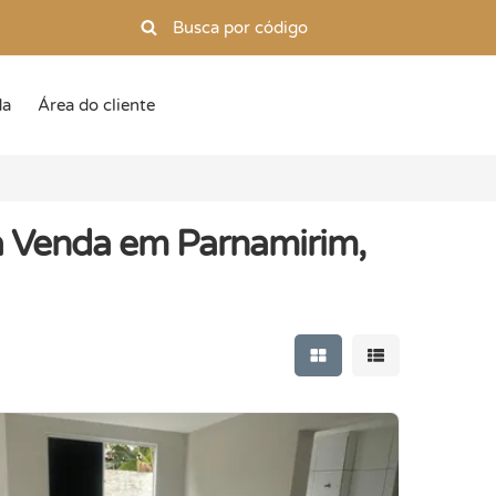
da
Área do cliente
à Venda em Parnamirim,
Mostrar resultados e
Mostrar resulta