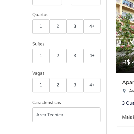
Quartos
1
2
3
4+
Suítes
1
2
3
4+
R$ 
Vagas
Apar
1
2
3
4+
Ave
Características
3 Qua
Mais 