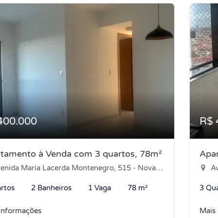
400.000
R$ 
tamento à Venda com 3 quartos, 78m²
Apa
ida Maria Lacerda Montenegro, 515 - Nova Parnamirim, Parnamirim-RN
Ave
rtos
2 Banheiros
1 Vaga
78 m²
3 Qu
informações
Mais