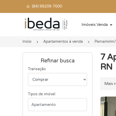
(84) 99209-7000
Página inicial
Imóveis Venda
Início
Apartamentos à venda
Parnamirim
7 A
Refinar busca
RN
Transação
Ordenar
Tipos de imóvel