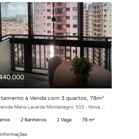
440.000
rtamento à Venda com 3 quartos, 78m²
nida Maria Lacerda Montenegro, 515 - Nova Parnamirim, Parnamirim-RN
artos
2 Banheiros
1 Vaga
78 m²
 informações