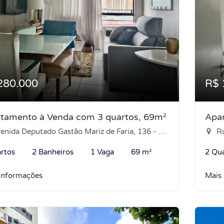
280.000
R$ 
tamento à Venda com 3 quartos, 69m²
Apa
ida Deputado Gastão Mariz de Faria, 136 - Nova Parnamirim, Parnamirim-RN
Rua
rtos
2 Banheiros
1 Vaga
69 m²
2 Qu
informações
Mais