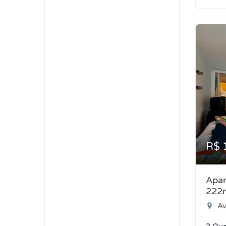
R$ 
Apar
222
Aven