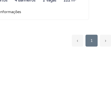
rtos
4 Banheiros
2 Vagas
222 m²
informações
‹
1
›