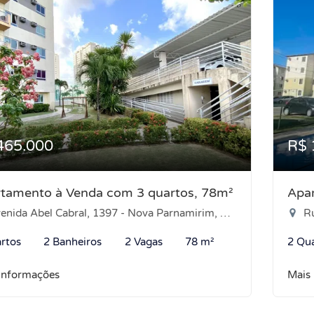
465.000
R$ 
tamento à Venda com 3 quartos, 78m²
Apa
nida Abel Cabral, 1397 - Nova Parnamirim, Parnamirim-RN
Rua
rtos
2 Banheiros
2 Vagas
78 m²
2 Qu
informações
Mais