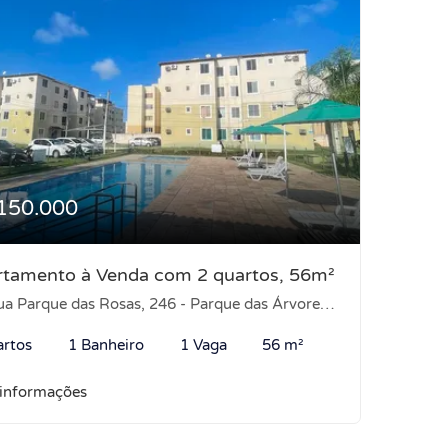
150.000
rtamento à Venda com 2 quartos, 56m²
 Parque das Rosas, 246 - Parque das Árvores, Parnamirim-RN
artos
1 Banheiro
1 Vaga
56 m²
 informações