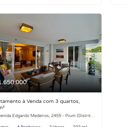
1.650.000
tamento à Venda com 3 quartos,
m²
ida Edgardo Medeiros, 2455 - Pium (Distrito Litoral), Parnamirim-RN