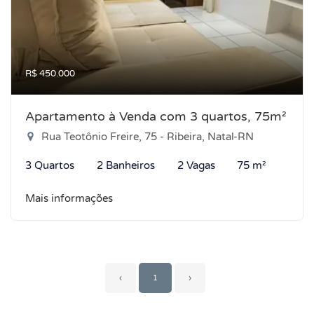
R$ 450.000
Apartamento à Venda com 3 quartos, 75m²
Rua Teotônio Freire, 75 - Ribeira, Natal-RN
3 Quartos
2 Banheiros
2 Vagas
75 m²
Mais informações
‹
1
›