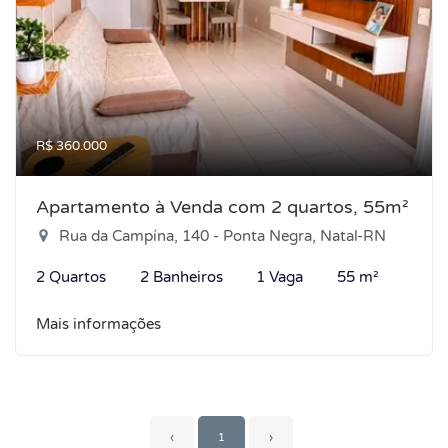
R$ 360.000
Apartamento à Venda com 2 quartos, 55m²
Rua da Campína, 140 - Ponta Negra, Natal-RN
2 Quartos
2 Banheiros
1 Vaga
55 m²
Mais informações
‹
1
›