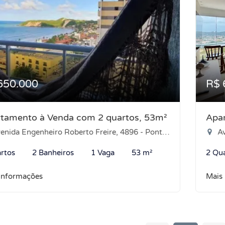
650.000
R$ 
tamento à Venda com 2 quartos, 53m²
Apa
nida Engenheiro Roberto Freire, 4896 - Ponta Negra, Natal-RN
Ave
rtos
2 Banheiros
1 Vaga
53 m²
2 Qu
informações
Mais