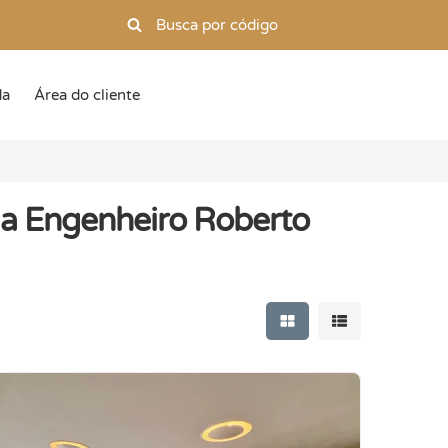
da
Área do cliente
a Engenheiro Roberto
Mostrar resultados e
Mostrar resulta