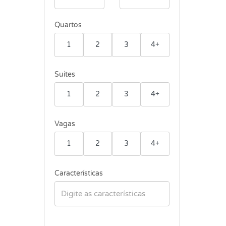
Quartos
1
2
3
4+
Suítes
1
2
3
4+
Vagas
1
2
3
4+
Características