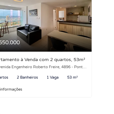
650.000
rtamento à Venda com 2 quartos, 53m²
nida Engenheiro Roberto Freire, 4896 - Ponta Negra, Natal-RN
artos
2 Banheiros
1 Vaga
53 m²
 informações