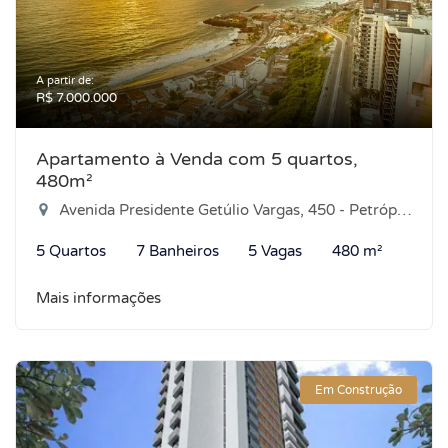
A partir de:
R$ 7.000.000
Apartamento à Venda com 5 quartos,
480m²
Avenida Presidente Getúlio Vargas, 450 - Petrópolis, Natal-RN
5 Quartos
7 Banheiros
5 Vagas
480 m²
Mais informações
Em Construção