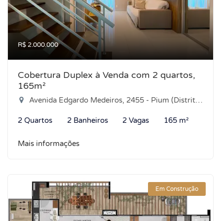
R$ 2.000.000
Cobertura Duplex à Venda com 2 quartos,
165m²
Avenida Edgardo Medeiros, 2455 - Pium (Distrito Litoral), Parnamirim-RN
2 Quartos
2 Banheiros
2 Vagas
165 m²
Mais informações
Em Construção