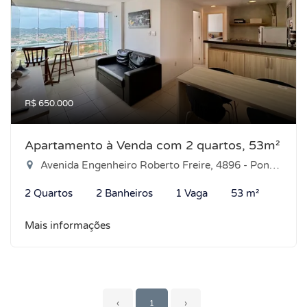
R$ 650.000
Apartamento à Venda com 2 quartos, 53m²
Avenida Engenheiro Roberto Freire, 4896 - Ponta Negra, Natal-RN
2 Quartos
2 Banheiros
1 Vaga
53 m²
Mais informações
‹
1
›