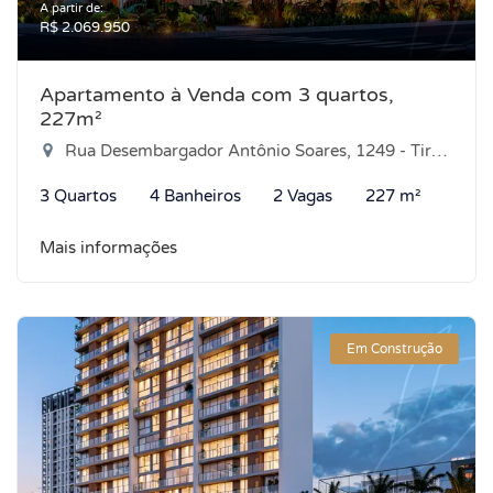
A partir de:
R$ 2.069.950
Apartamento à Venda com 3 quartos,
227m²
Rua Desembargador Antônio Soares, 1249 - Tirol, Natal-RN
3 Quartos
4 Banheiros
2 Vagas
227 m²
Mais informações
Em Construção