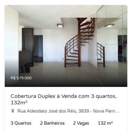
R$ 579.000
Cobertura Duplex à Venda com 3 quartos,
132m²
Rua Adeodato José dos Réis, 3839 - Nova Parnamirim, Parnamirim-RN
3 Quartos
2 Banheiros
2 Vagas
132 m²