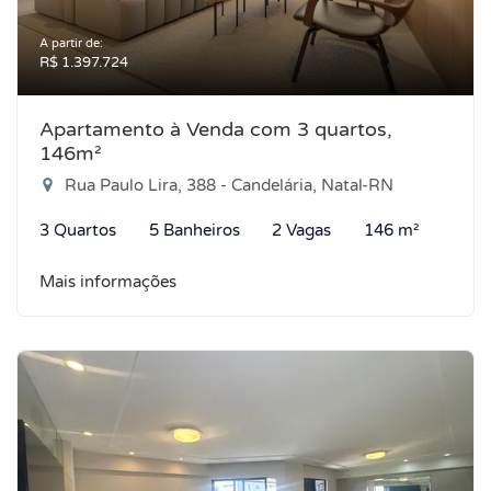
A partir de:
R$ 1.397.724
Apartamento à Venda com 3 quartos,
146m²
Rua Paulo Lira, 388 - Candelária, Natal-RN
3 Quartos
5 Banheiros
2 Vagas
146 m²
Mais informações