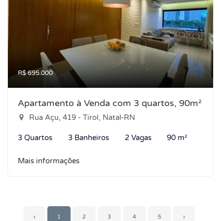
R$ 695.000
Apartamento à Venda com 3 quartos, 90m²
Rua Açu, 419 - Tirol, Natal-RN
3 Quartos
3 Banheiros
2 Vagas
90 m²
Mais informações
‹
1
2
3
4
5
›