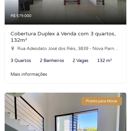
R$ 579.000
Cobertura Duplex à Venda com 3 quartos,
132m²
Rua Adeodato José dos Réis, 3839 - Nova Parnamirim, Parnamirim-RN
3 Quartos
2 Banheiros
2 Vagas
132 m²
Mais informações
Pronto para Morar