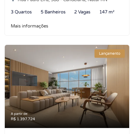
3 Quartos
5 Banheiros
2 Vagas
147 m²
Mais informações
Lançamento
A partir de:
R$ 1.397.724