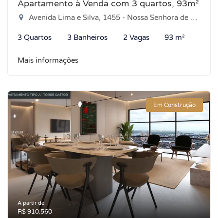
Apartamento à Venda com 3 quartos, 93m²
Avenida Lima e Silva, 1455 - Nossa Senhora de Nazaré, Natal-RN
3 Quartos
3 Banheiros
2 Vagas
93 m²
Mais informações
Em Construção
A partir de:
R$ 910.560