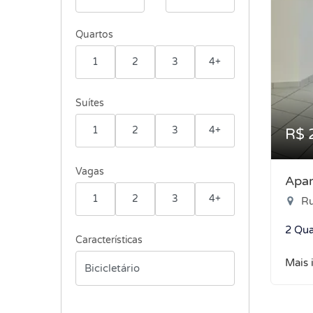
Quartos
1
2
3
4+
Suítes
1
2
3
4+
R$ 
Vagas
Apar
1
2
3
4+
Rua
2 Qua
Características
Mais 