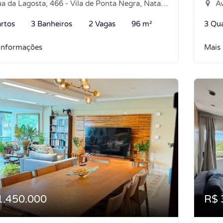
 da Lagosta, 466 - Vila de Ponta Negra, Natal-RN
Ave
rtos
3 Banheiros
2 Vagas
96 m²
3 Qu
informações
Mais
1.450.000
R$ 