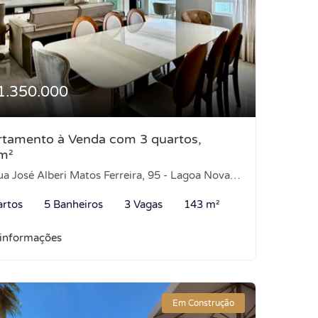
1.350.000
tamento à Venda com 3 quartos,
m²
 José Alberi Matos Ferreira, 95 - Lagoa Nova, Natal-RN
artos
5 Banheiros
3 Vagas
143 m²
 informações
Em Construção