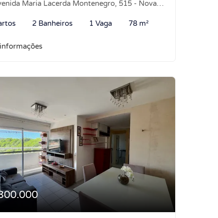
nida Maria Lacerda Montenegro, 515 - Nova Parnamirim, Parnamirim-RN
artos
2 Banheiros
1 Vaga
78 m²
 informações
300.000