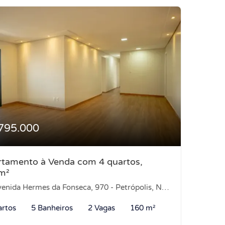
795.000
tamento à Venda com 4 quartos,
m²
enida Hermes da Fonseca, 970 - Petrópolis, Natal-RN
artos
5 Banheiros
2 Vagas
160 m²