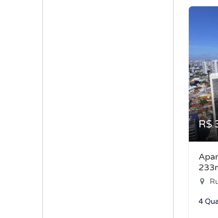
R$ 
Apar
233
Ru
4 Qua