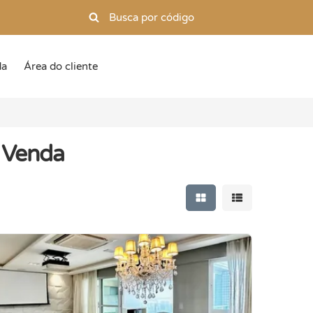
da
Área do cliente
à Venda
Mostrar resultados e
Mostrar resulta