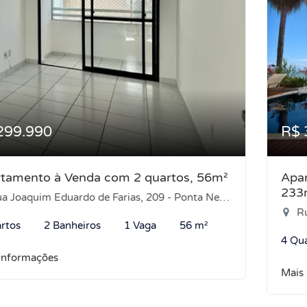
299.990
R$ 
tamento à Venda com 2 quartos, 56m²
Apar
233
 Joaquim Eduardo de Farias, 209 - Ponta Negra, Natal-RN
Ru
rtos
2 Banheiros
1 Vaga
56 m²
4 Qu
informações
Mais