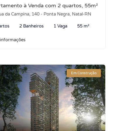
rtamento à Venda com 2 quartos, 55m²
a da Campína, 140 - Ponta Negra, Natal-RN
artos
2 Banheiros
1 Vaga
55 m²
 informações
Em Construção