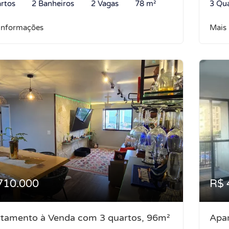
rtos
2 Banheiros
2 Vagas
78 m²
3 Qu
informações
Mais
710.000
R$ 
tamento à Venda com 3 quartos, 96m²
Apa