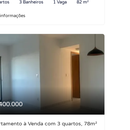
artos
3 Banheiros
1 Vaga
82 m²
 informações
400.000
rtamento à Venda com 3 quartos, 78m²