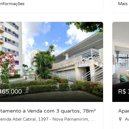
informações
Mais
465.000
R$ 
tamento à Venda com 3 quartos, 78m²
Apa
nida Abel Cabral, 1397 - Nova Parnamirim, Parnamirim-RN
Av