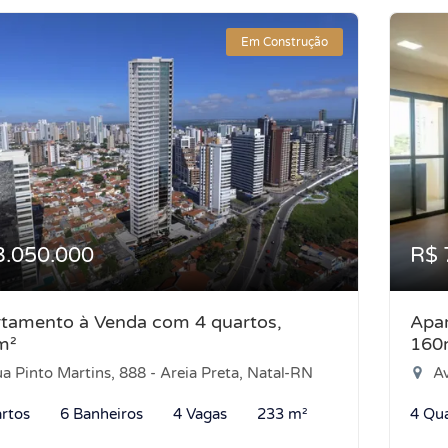
Em Construção
3.050.000
R$ 
tamento à Venda com 4 quartos,
Apar
m²
160
a Pinto Martins, 888 - Areia Preta, Natal-RN
Av
rtos
6 Banheiros
4 Vagas
233 m²
4 Qu