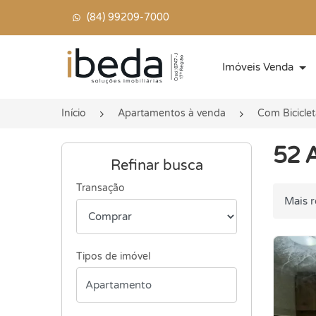
(84) 99209-7000
Página inicial
Imóveis Venda
Início
Apartamentos à venda
Com Biciclet
52 A
Refinar busca
Transação
Ordenar
Tipos de imóvel