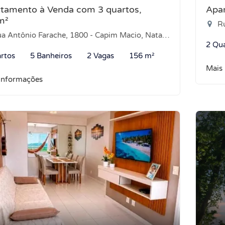
tamento à Venda com 3 quartos,
Apa
m²
Ru
a Antônio Farache, 1800 - Capim Macio, Natal-RN
2 Qu
rtos
5 Banheiros
2 Vagas
156 m²
Mais
informações