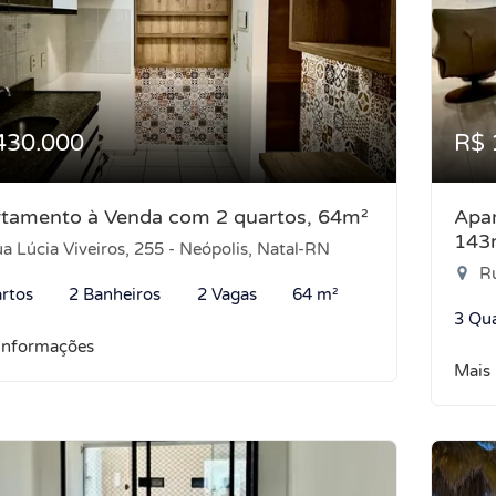
430.000
R$ 
tamento à Venda com 2 quartos, 64m²
Apar
143
a Lúcia Viveiros, 255 - Neópolis, Natal-RN
Rua
rtos
2 Banheiros
2 Vagas
64 m²
3 Qu
informações
Mais