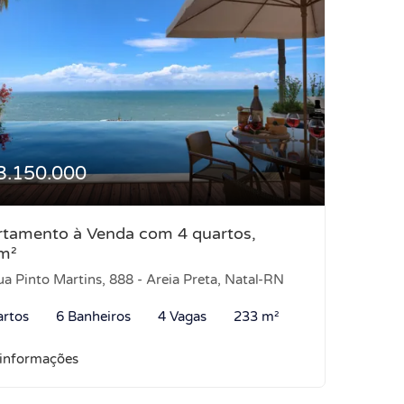
3.150.000
tamento à Venda com 4 quartos,
m²
a Pinto Martins, 888 - Areia Preta, Natal-RN
artos
6 Banheiros
4 Vagas
233 m²
 informações