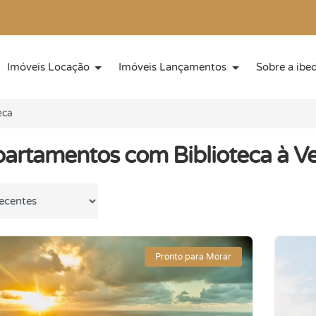
Imóveis Locação
Imóveis Lançamentos
Sobre a ibe
eca
partamentos com Biblioteca à V
 por
Pronto para Morar