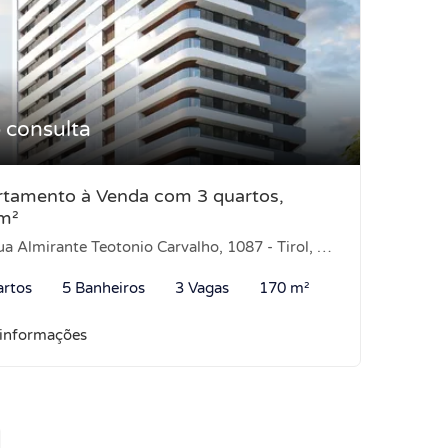
 consulta
tamento à Venda com 3 quartos,
m²
 Almirante Teotonio Carvalho, 1087 - Tirol, Natal-RN
artos
5 Banheiros
3 Vagas
170 m²
 informações