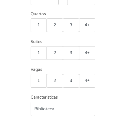
Quartos
1
2
3
4+
Suítes
1
2
3
4+
Vagas
1
2
3
4+
Características