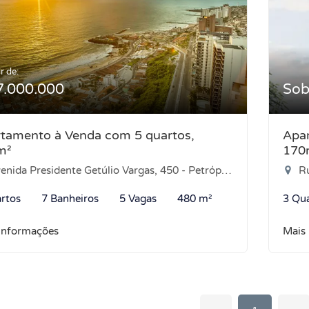
r de:
7.000.000
Sob
tamento à Venda com 5 quartos,
Apar
m²
170
nida Presidente Getúlio Vargas, 450 - Petrópolis, Natal-RN
Rua
rtos
7 Banheiros
5 Vagas
480 m²
3 Qu
informações
Mais