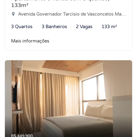
133m²
Avenida Governador Tarcísio de Vasconcelos Maia, 2163 - Pajuçara, Natal-RN
3 Quartos
3 Banheiros
2 Vagas
133 m²
Mais informações
R$ 449.900