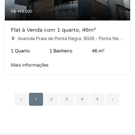
R$ 449.000
Flat à Venda com 1 quarto, 46m²
Avenida Praia de Ponta Negra, 9028 - Ponta Negra, Natal-RN
1 Quarto
1 Banheiro
46 m²
Mais informações
‹
1
2
3
4
5
›