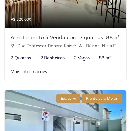
R$ 220.000
Apartamento à Venda com 2 quartos, 88m²
Rua Professor Renato Kaiser, A - Búzios, Nísia Floresta-RN
2 Quartos
2 Banheiros
2 Vagas
88 m²
Mais informações
Exclusivo
Pronto para Morar