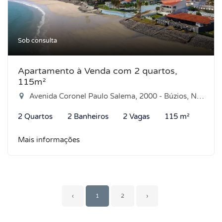
Sob consulta
Apartamento à Venda com 2 quartos,
115m²
Avenida Coronel Paulo Salema, 2000 - Búzios, Nísia Floresta-RN
2 Quartos
2 Banheiros
2 Vagas
115 m²
Mais informações
‹
1
2
›