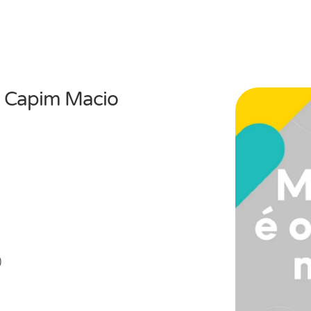
o Capim Macio
)